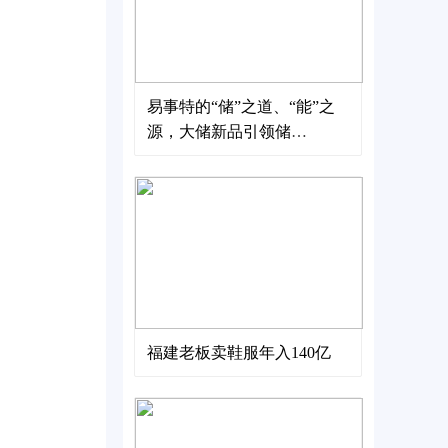
易事特的“储”之道、“能”之
源，大储新品引领储
能“大”时代
福建老板卖鞋服年入140亿